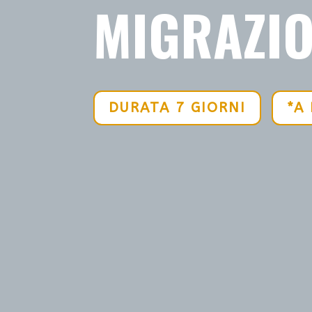
MIGRAZI
DURATA 7 GIORNI
*A