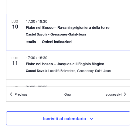
17:30
/
18:30
LUG
10
Fiabe nel Bosco – Ravanin prigioniera della torre
Castel Savoia - Gressoney-Saint-Jean
Event Details
Ottieni indicazioni
17:30
/
18:30
LUG
11
Fiabe nel bosco – Jacques e il Fagiolo Magico
Località Belvedere, Gressoney-Saint-Jean
Castel Savoia
21:00
/
22:30
LUG
11
La mia Trinacria – Teatro Ragazzi
Eventi
Eventi
Previous
Oggi
successivi
Gressoney-Saint-Jean
Wonplatz
17:30
/
18:30
LUG
Iscriviti al calendario
12
Fiabe nel Bosco – Biancaneve e la Mela Renetta
Località Belvedere, Gressoney-Saint-Jean
Castel Savoia