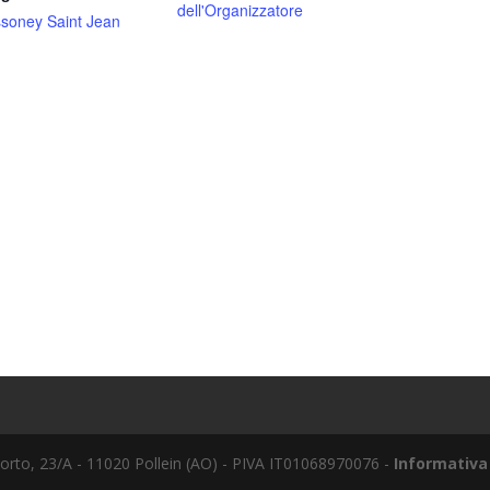
dell'Organizzatore
soney Saint Jean
to, 23/A - 11020 Pollein (AO) - PIVA IT01068970076 -
Informativa 