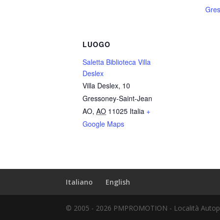
Gres
LUOGO
Saletta Biblioteca Villa
Deslex
Villa Deslex, 10
Gressoney-Saint-Jean
AO
,
AO
11025
Italia
+
Google Maps
Italiano
English
© 2005 - 2026 PMPROMOTION - Località Autopor