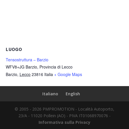
LUOGO
Tensostruttura – Barzio
WFV8+JG Barzio, Provincia di Lecco
Barzio
,
Lecco
23816
Italia
+ Google Maps
Italiano
English
© 2005 - 2026 PMPROMOTION - Località Autoporto,
23/A - 11020 Pollein (AO) - PIVA IT01068970076 -
Informativa sulla Privacy