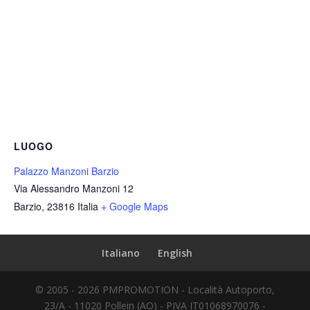
LUOGO
Palazzo Manzoni Barzio
Via Alessandro Manzoni 12
Barzio
,
23816
Italia
+ Google Maps
Italiano
English
© 2005 - 2026 PMPROMOTION - Località Autoporto,
23/A - 11020 Pollein (AO) - PIVA IT01068970076 -