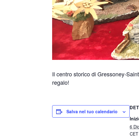
Il centro storico di Gressoney-Sain
regalo!
DET
Salva nel tuo calendario
Inizi
6 Di
CET