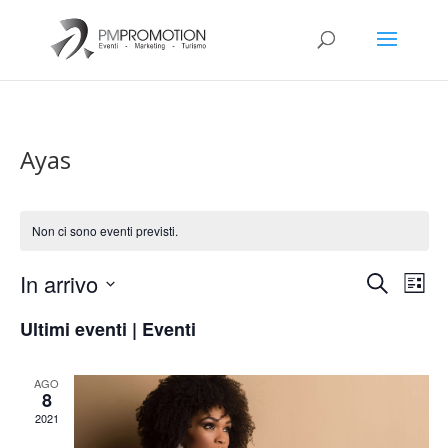
Ayas
Non ci sono eventi previsti.
Eventi
Eve
In arrivo
Cerca
Lista
Vis
Ricerca
Seleziona
Nav
e
Ultimi eventi | Eventi
la
viste
data.
Naviga
AGO
8
2021