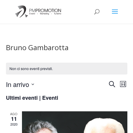
Bruno Gambarotta
Non ci sono eventi previsti.
Eventi
Eve
In arrivo
Cerca
Lista
Vis
Ricerca
Seleziona
Nav
e
Ultimi eventi | Eventi
la
viste
data.
Naviga
AGO
11
2020