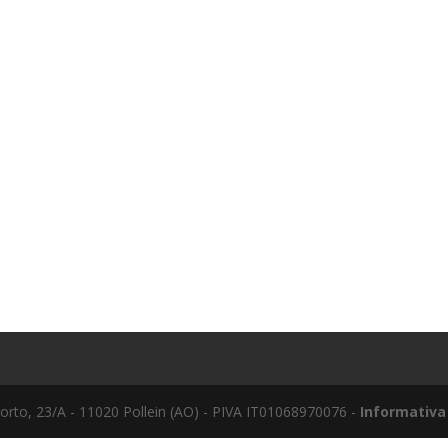
to, 23/A - 11020 Pollein (AO) - PIVA IT01068970076 -
Informativa 