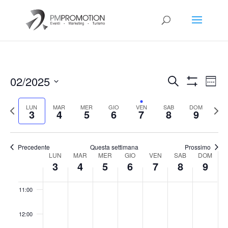
04:00
05:00
06:00
Eventi
Eve
02/2025
Cerca
Setti
Vis
Ricerca
Mostra
07:00
Select
Filtri
Nav
e
Previous
date.
Sett
LUN
MAR
MER
GIO
VEN
SAB
DOM
3
4
5
6
7
8
9
viste
08:00
week
segu
Navigazio
09:00
Precedente
Questa settimana
Prossimo
Week
LUN
MAR
MER
GIO
VEN
SAB
DOM
3
4
5
6
7
8
9
10:00
of
Eventi
11:00
12:00