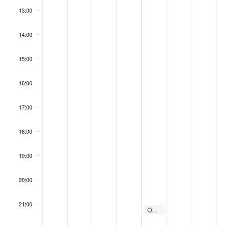
13:00
14:00
15:00
16:00
17:00
18:00
19:00
20:00
21:00
February 7, 2025
Omar Codazzi al Palais Saint Vincent
21:00