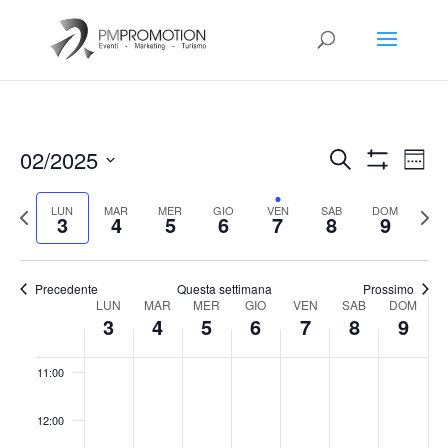
04:00
05:00
06:00
Eventi
Eve
02/2025
Cerca
Setti
Vis
Ricerca
Mostra
07:00
Select
Filtri
Nav
e
Previous
date.
Sett
LUN
MAR
MER
GIO
VEN
SAB
DOM
3
4
5
6
7
8
9
viste
08:00
week
segu
Navigazio
09:00
Precedente
Questa settimana
Prossimo
Week
LUN
MAR
MER
GIO
VEN
SAB
DOM
3
4
5
6
7
8
9
10:00
of
Eventi
11:00
12:00