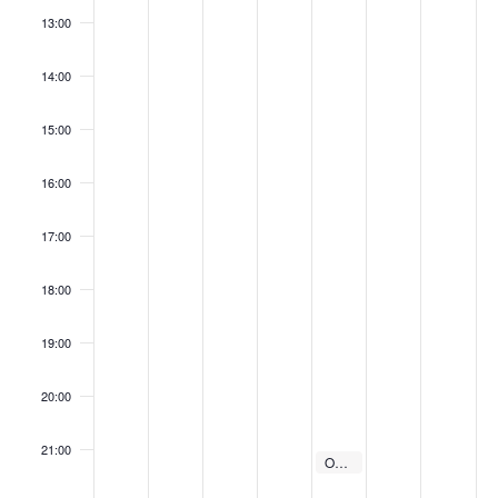
13:00
14:00
15:00
16:00
17:00
18:00
19:00
20:00
21:00
February 7, 2025
Omar Codazzi al Palais Saint Vincent
21:00