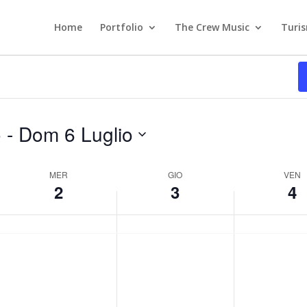
Home
Portfolio
The Crew Music
Turi
o
 - 
Dom 6 Luglio
MER
GIO
VEN
2
3
4