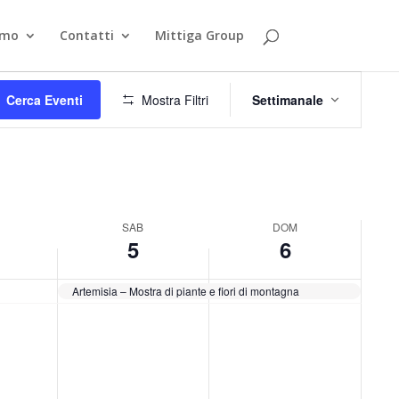
smo
Contatti
Mittiga Group
Evento
Viste
Cerca Eventi
Mostra Filtri
Settimanale
Navigazion
SAB
DOM
5
6
Artemisia – Mostra di piante e fiori di montagna