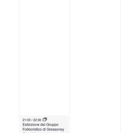
July 5, 2025
21:00
/
22:30
Esibizione del Gruppo
Folkloristico di Gressoney