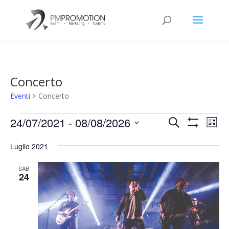
Concerto
Eventi
Concerto
Eventi
Eventi
Eve
24/07/2021
 - 
08/08/2026
Cerca
Lista
Vis
Ricerca
Mostra
Seleziona
Filtri
Nav
e
Luglio 2021
la
viste
data.
SAB
Navigazio
24