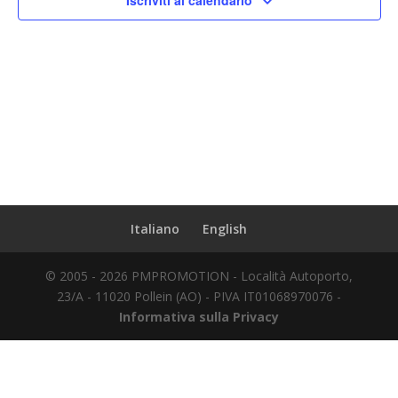
Iscriviti al calendario
Italiano
English
© 2005 - 2026 PMPROMOTION - Località Autoporto,
23/A - 11020 Pollein (AO) - PIVA IT01068970076 -
Informativa sulla Privacy