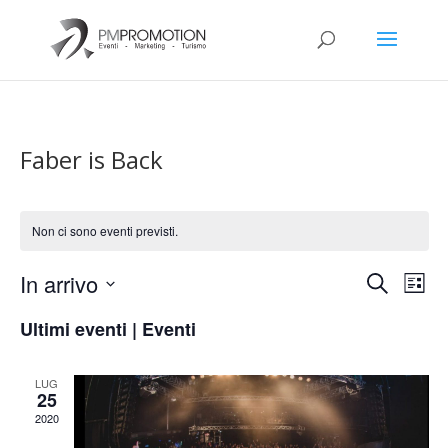
Faber is Back
Non ci sono eventi previsti.
Eventi
Eve
In arrivo
Cerca
Lista
Vis
Ricerca
Seleziona
Nav
e
Ultimi eventi | Eventi
la
viste
data.
Naviga
LUG
25
2020