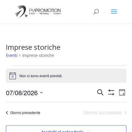
Imprese storiche
Eventi
Imprese storiche
Eventi
for
Non ci sono eventi previsti.
Notice
7
Eventi
Eve
Agosto,
07/08/2026
Cerca
Giorn
Vis
Ricerca
2026
Mostra
Seleziona
Filtri
Nav
e
la
Giorno successivo
viste
Giorno precedente
data.
Navigazio