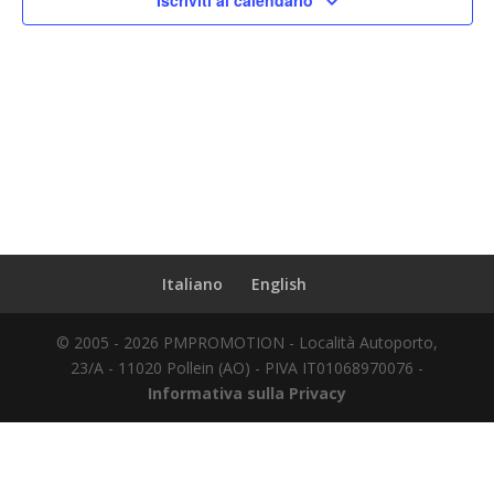
Iscriviti al calendario
Italiano
English
© 2005 - 2026 PMPROMOTION - Località Autoporto,
23/A - 11020 Pollein (AO) - PIVA IT01068970076 -
Informativa sulla Privacy