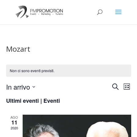
Mozart
Non ci sono eventi previsti.
Eventi
Eve
In arrivo
Cerca
Lista
Vis
Ricerca
Seleziona
Nav
e
Ultimi eventi | Eventi
la
viste
data.
Naviga
AGO
11
2020