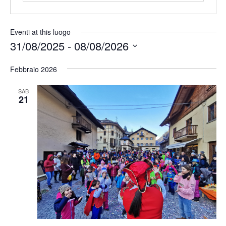
Eventi at this luogo
31/08/2025
 - 
08/08/2026
Seleziona
Febbraio 2026
la
data.
SAB
21