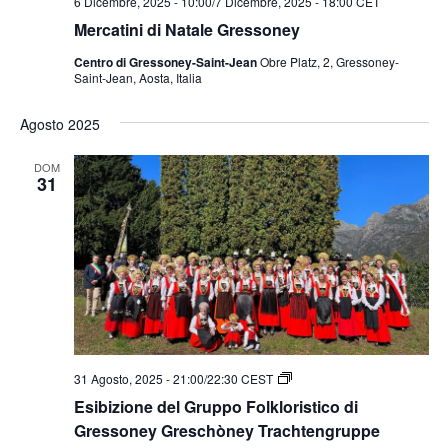
6 Dicembre, 2025 - 10:00
/
7 Dicembre, 2025 - 18:00
CET
Mercatini di Natale Gressoney
Centro di Gressoney-Saint-Jean
Obre Platz, 2, Gressoney-
Saint-Jean, Aosta, Italia
Agosto 2025
DOM
31
Esibizione
31 Agosto, 2025 - 21:00
/
22:30
CEST
del
Esibizione del Gruppo Folkloristico di
Gruppo
Folkloristico
Gressoney Greschòney Trachtengruppe
di