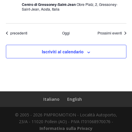
Gressoney
Centro di Gressoney-Saint-Jean
Obre Platz, 2, Gressoney-
Greschòney
Saint-Jean, Aosta, Italia
Trachtengruppe
Eventi
precedenti
Oggi
Prossimi eventi
Iscriviti al calendario
Italiano
English
© 2005 - 2026 PMPROMOTION - Località Autoporto,
23/A - 11020 Pollein (AO) - PIVA IT01068970076 -
Informativa sulla Privacy