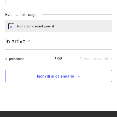
Eventi at this luogo
Non ci sono eventi previsti.
Notice
In arrivo
Seleziona
la
Oggi
Prossimi eventi
Eventi
precedenti
data.
Iscriviti al calendario