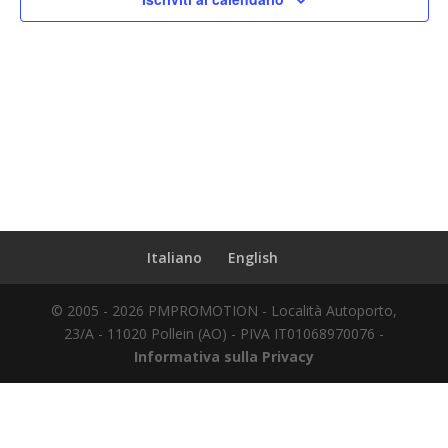
Italiano
English
© 2005 - 2026 PMPROMOTION - Località Autoporto,
23/A - 11020 Pollein (AO) - PIVA IT01068970076 -
Informativa sulla Privacy