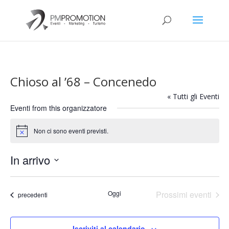
Chioso al ’68 – Concenedo
« Tutti gli Eventi
Eventi from this organizzatore
Non ci sono eventi previsti.
Notice
In arrivo
Seleziona
la
Oggi
Prossimi eventi
Eventi
precedenti
data.
Iscriviti al calendario