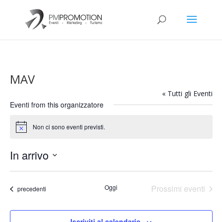
MAV
« Tutti gli Eventi
Eventi from this organizzatore
Non ci sono eventi previsti.
Notice
In arrivo
Seleziona
la
Oggi
Prossimi eventi
Eventi
precedenti
data.
Iscriviti al calendario