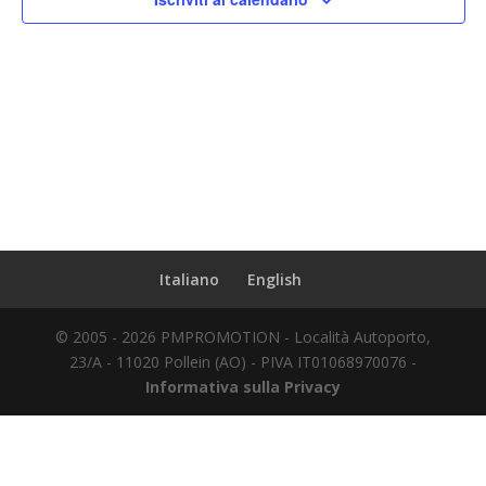
Italiano
English
© 2005 - 2026 PMPROMOTION - Località Autoporto,
23/A - 11020 Pollein (AO) - PIVA IT01068970076 -
Informativa sulla Privacy