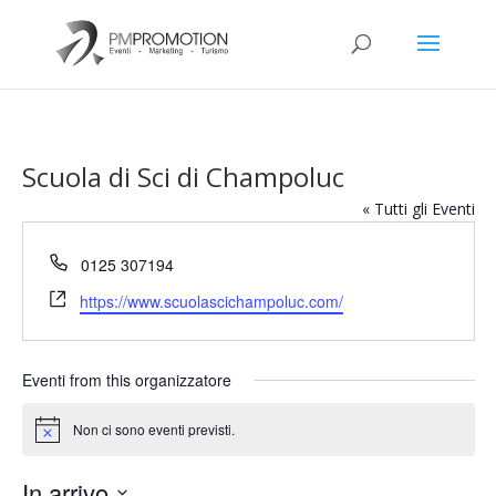
Scuola di Sci di Champoluc
« Tutti gli Eventi
Telefono
0125 307194
Website
https://www.scuolascichampoluc.com/
Eventi from this organizzatore
Non ci sono eventi previsti.
Notice
In arrivo