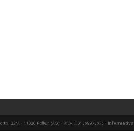
to, 23/A - 11020 Pollein (AO) - PIVA IT01068970076 -
Informativa 