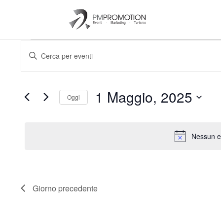
Eventi
Eventi
Inserisci
Ricerca
for
Parola
e
1
Chiave.
viste
Maggio,
Cerca
1 Maggio, 2025
Navigazione
Eventi
Oggi
2025
per
Seleziona
Parola
la
Chiave.
data.
Nessun e
Giorno precedente