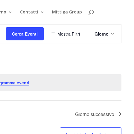
smo
Contatti
Mittiga Group
Evento
Viste
Cerca Eventi
Mostra Filtri
Giorno
Navigazi
ogramma eventi
.
Giorno successivo