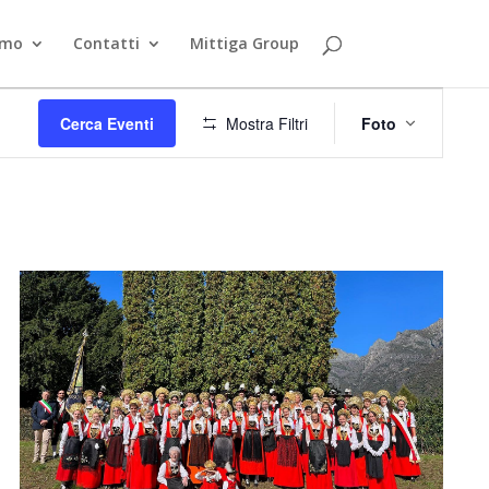
smo
Contatti
Mittiga Group
Evento
Viste
Cerca Eventi
Mostra Filtri
Foto
Navigazi