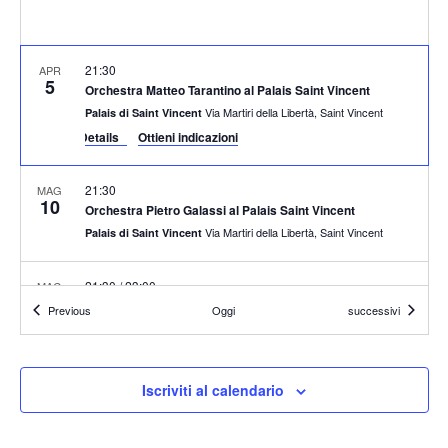
21:30
APR
5
Orchestra Matteo Tarantino al Palais Saint Vincent
Via Martiri della Libertà, Saint Vincent
Palais di Saint Vincent
Event Details
Ottieni indicazioni
21:30
MAG
10
Orchestra Pietro Galassi al Palais Saint Vincent
Via Martiri della Libertà, Saint Vincent
Palais di Saint Vincent
21:30
/
23:00
MAG
11
Patrick Mittiga & The Swing Crew – Bonaventura (MI)
Eventi
Eventi
Previous
Oggi
successivi
Via Modena, 15, Buccinasco
Bonaventura Music Club
Giorno intero
GIU
Iscriviti al calendario
29
Giornata Creattiva
Obre Platz, 2, Gressoney-Saint-
Centro di Gressoney-Saint-Jean
Jean